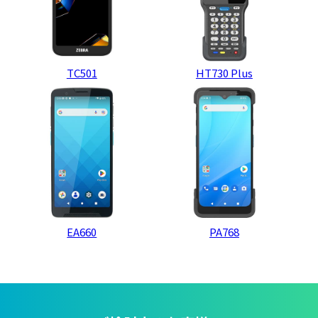
TC501
HT730 Plus
EA660
PA768