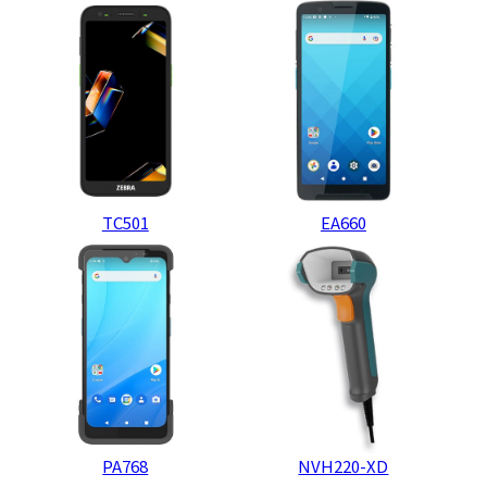
TC501
EA660
PA768
NVH220-XD