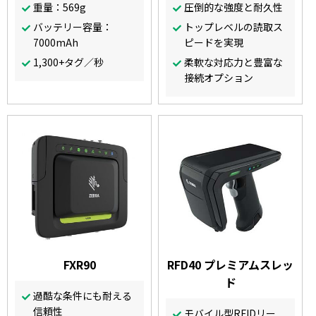
重量：569g
圧倒的な強度と耐久性
バッテリー容量：
トップレベルの読取ス
7000mAh
ピードを実現
1,300+タグ／秒
柔軟な対応力と豊富な
接続オプション
FXR90
RFD40 プレミアムスレッ
ド
過酷な条件にも耐える
信頼性
モバイル型RFIDリー