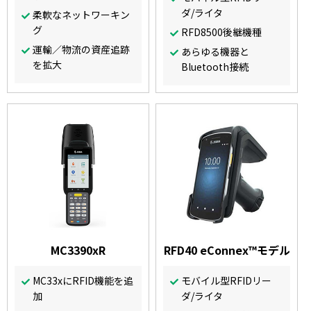
ダ/ライタ
柔軟なネットワーキン
グ
RFD8500後継機種
運輸／物流の資産追跡
あらゆる機器と
を拡大
Bluetooth接続
MC3390xR
RFD40 eConnex™️モデル
MC33xにRFID機能を追
モバイル型RFIDリー
加
ダ/ライタ