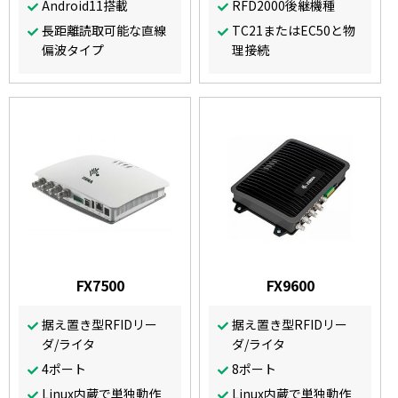
Android11搭載
RFD2000後継機種
長距離読取可能な直線
TC21またはEC50と物
偏波タイプ
理接続
FX7500
FX9600
据え置き型RFIDリー
据え置き型RFIDリー
ダ/ライタ
ダ/ライタ
4ポート
8ポート
Linux内蔵で単独動作
Linux内蔵で単独動作