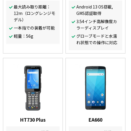
最大読み取り距離：
Android 13 OS搭載,
12m（ロングレンジモ
GMS認証取得
デル）
3.54インチ高解像度カ
一本指での装着が可能
ラーディスプレイ
軽量：56g
グローブモードと水濡
れ状態での操作に対応
HT730 Plus
EA660