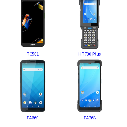
TC501
HT730 Plus
EA660
PA768