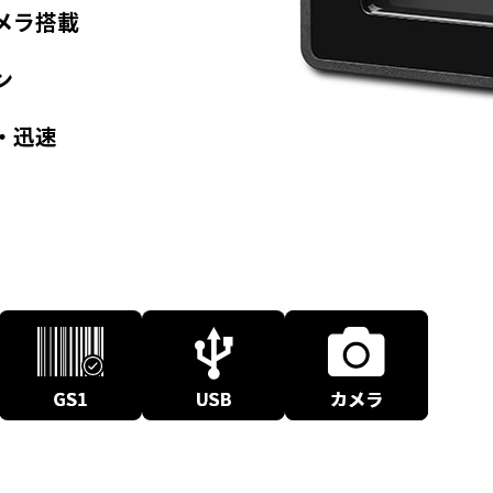
メラ搭載
ン
・迅速