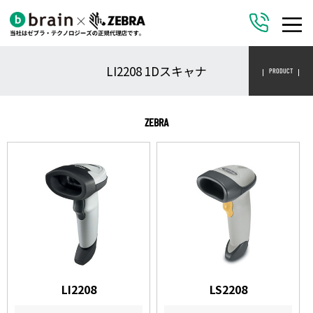
LI2208 1Dスキャナ
PRODUCT
ZEBRA
LI2208
LS2208