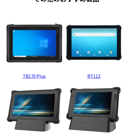
TB170 Plus
RT112