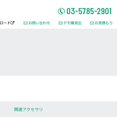
ロード
お問い合わせ
デモ機貸出
お見積もり




関連
アクセサリ