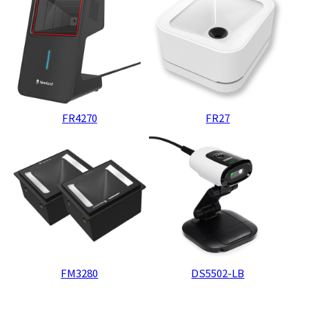
FR4270
FR27
FM3280
DS5502-LB