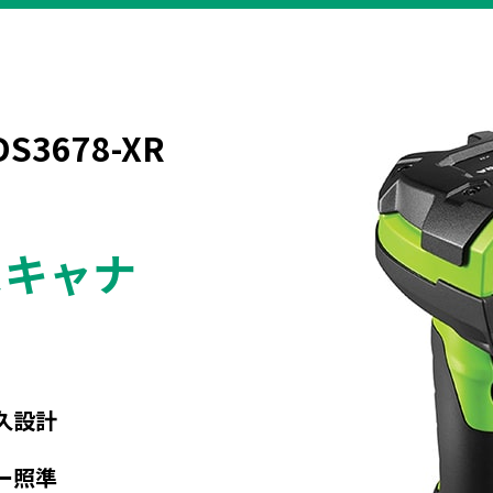
DS3678-XR
スキャナ
久設計
ー照準