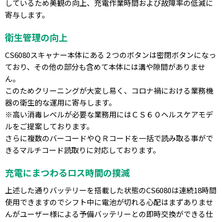
しているため美観の向上、充電作業時間および故障率の低減に
寄与します。
衛生管理の向上
CS6080スキャナー本体にある２つのボタンは密閉ボタンになっ
ており、その他の部分も含めて本体には溝や隙間がありませ
ん。
このためクリーニングが大変し易く、コロナ禍における業務機
器の衛生的な運用に寄与します。
※高い消毒レベルが必要な業務用にはＣＳ６０ヘルスケアモデ
ルをご提案しております。
さらに複数のバーコードやＱＲコードを一括で読み取る事がで
きるマルチコード読取りに対応しております。
充電にまつわるロス時間の撲滅
上述した通りバッテリーを搭載した状態のCS6080は連続18時間
使用できますのでシフト中に電池が切れる心配はまずありませ
んがユーザー様による予備バッテリーとの即時交換ができる仕